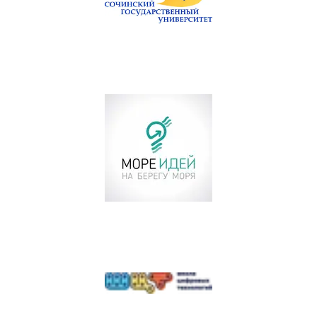
законодательством РБ как
неавтоматизированными, так и
автоматизированными
способами.
Данное согласие дается
Оператору для обработки моих
персональных данных в
следующих целях:
- предоставление мне услуг/
работ;
- направление в мой адрес
уведомлений, касающихся
предоставляемых услуг/работ;
- подготовка и направление
ответов на мои запросы;
- направление в мой адрес
информации, в том числе
рекламной, о мероприятиях/
товарах/услугах/работах
Оператора.
Настоящее согласие действует до