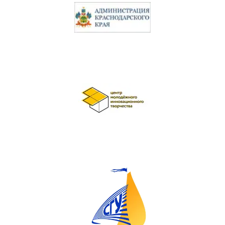
персональных данных:
- Мое имя;
- Имя и возраст моего ребенка;
- Электронный адрес;
- Телефон.
Согласие дано Оператору для
совершения следующих
действий с моими
персональными данными с
использованием средств
автоматизации и/или без
использования таких средств:
сбор, систематизация,
накопление, хранение,
уточнение (обновление,
изменение), использование,
обезличивание, а также
осуществление любых иных
действий, предусмотренных
действующим