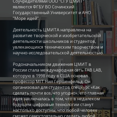
Соучредителями ООО "СГУ ЦМИТ"
являются ФГБУ ВО Сочинский
Государственный Университет и АНО
"Море идей".
Деятельность ЦМИТА направлена на
развитие творческой и изобретательской
деятельности школьников и студентов,
увлекающихся техническим творчеством и
научно-исследовательской деятельностью.
Родоначальником движения ЦМИТ в
России стала международная сеть FAB LAB,
которую в 1998 году в США основал
профессор MIT Нил Гершенфельд. Он
организовал для студентов спецкурс «Как
сделать почти все, что угодно», его главная
идея заключалась в том, что в недалеком
будущем цифровые технологии станут
настолько доступны, что любой человек
сможет самостоятельно сделать любой