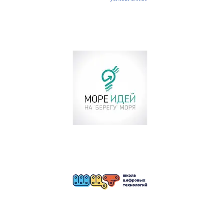
автоматизированными
способами.
Данное согласие дается
Оператору для обработки моих
персональных данных в
следующих целях:
- предоставление мне услуг/
работ;
- направление в мой адрес
уведомлений, касающихся
предоставляемых услуг/работ;
- подготовка и направление
ответов на мои запросы;
- направление в мой адрес
информации, в том числе
рекламной, о мероприятиях/
товарах/услугах/работах
Оператора.
Настоящее согласие действует до
момента его отзыва путем