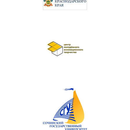
- Мое имя;
- Имя и возраст моего ребенка;
- Электронный адрес;
- Телефон.
Согласие дано Оператору для
совершения следующих
действий с моими
персональными данными с
использованием средств
автоматизации и/или без
использования таких средств:
сбор, систематизация,
накопление, хранение,
уточнение (обновление,
изменение), использование,
обезличивание, а также
осуществление любых иных
действий, предусмотренных
действующим
законодательством РБ как
неавтоматизированными, так и