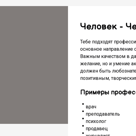
Человек - Ч
Тебе подходят професси
основное направление 
Важным качеством в да
желание, но и умение а
должен быть любознат
позитивным, творческим
Примеры профес
врач
преподаватель
психолог
продавец
журналист